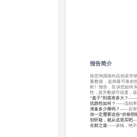
报告简介
徐悲鸿国画作品拍卖市场
量数据，选择最可靠的投
析》报告，告诉您如何
性，提升数据可信度，该
“盘子”到底有多大？
——
抗跌性如何？
——流拍率
准备多少筹码？
——在审
你一定需要这份“价格明
别怀疑，就从这里买吧
—
生财之道
——谈钱，绝不