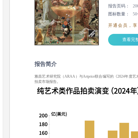
报告页码：
2
图标数量：
5
开通会员，享
查看完
报告简介
雅昌艺术研究院（ARAA）与Artprice联合编写的《2024
拍卖市场报告。